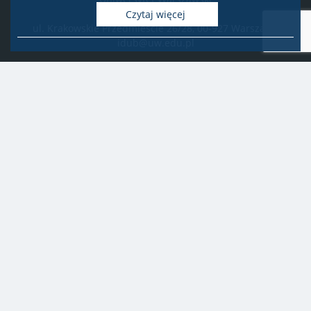
Biuro Obsługi Badań
Czytaj więcej
ul. Krakowskie Przedmieście 26/28, 00-927 Warszawa
idub@uw.edu.pl
#IDUB
#InicjatywaDoskonałości
#UWuczelniabadawcza
Copyright © 2020-2022 by
Uniwersytet Warszawski
Wszelkie prawa zastrzeżone
Deklaracja dostępności