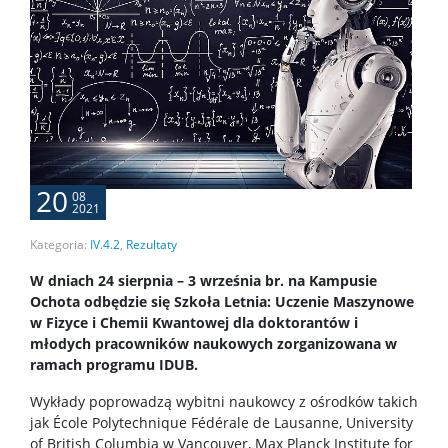
20
08
2021
Kategoria:
IV.4.2
,
Rezultaty
W dniach 24 sierpnia – 3 września br. na Kampusie
Ochota odbędzie się Szkoła Letnia: Uczenie Maszynowe
w Fizyce i Chemii Kwantowej dla doktorantów i
młodych pracowników naukowych zorganizowana w
ramach programu IDUB.
Wykłady poprowadzą wybitni naukowcy z ośrodków takich
jak École Polytechnique Fédérale de Lausanne, University
of British Columbia w Vancouver, Max Planck Institute for