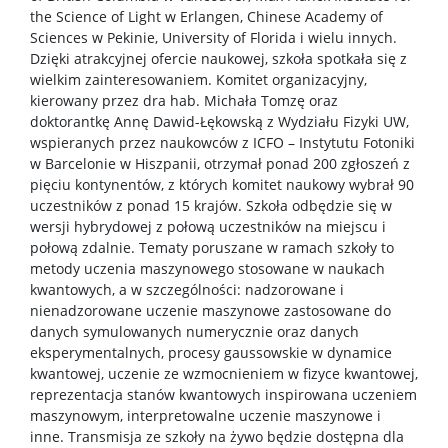
the Science of Light w Erlangen, Chinese Academy of
Sciences w Pekinie, University of Florida i wielu innych.
Dzięki atrakcyjnej ofercie naukowej, szkoła spotkała się z
wielkim zainteresowaniem. Komitet organizacyjny,
kierowany przez dra hab. Michała Tomzę oraz
doktorantkę Annę Dawid-Łękowską z Wydziału Fizyki UW,
wspieranych przez naukowców z ICFO – Instytutu Fotoniki
w Barcelonie w Hiszpanii, otrzymał ponad 200 zgłoszeń z
pięciu kontynentów, z których komitet naukowy wybrał 90
uczestników z ponad 15 krajów. Szkoła odbędzie się w
wersji hybrydowej z połową uczestników na miejscu i
połową zdalnie. Tematy poruszane w ramach szkoły to
metody uczenia maszynowego stosowane w naukach
kwantowych, a w szczególności: nadzorowane i
nienadzorowane uczenie maszynowe zastosowane do
danych symulowanych numerycznie oraz danych
eksperymentalnych, procesy gaussowskie w dynamice
kwantowej, uczenie ze wzmocnieniem w fizyce kwantowej,
reprezentacja stanów kwantowych inspirowana uczeniem
maszynowym, interpretowalne uczenie maszynowe i
inne. Transmisja ze szkoły na żywo będzie dostępna dla