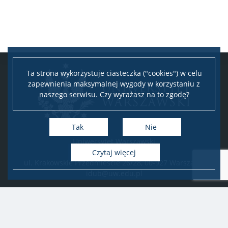
Ta strona wykorzystuje ciasteczka ("cookies") w celu
zapewnienia maksymalnej wygody w korzystaniu z
naszego serwisu. Czy wyrażasz na to zgodę?
Tak
Nie
Uniwersytet Warszawski
Biuro Obsługi Badań
Czytaj więcej
ul. Krakowskie Przedmieście 26/28, 00-927 Warszawa
idub@uw.edu.pl
#IDUB
#InicjatywaDoskonałości