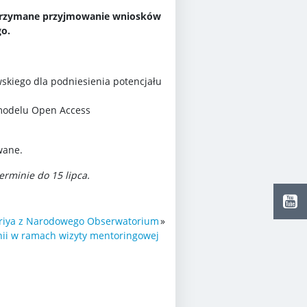
wstrzymane przyjmowanie wniosków
o.
skiego dla podniesienia potencjału
 modelu Open Access
wane.
rminie do 15 lipca.
oriya z Narodowego Obserwatorium
»
ii w ramach wizyty mentoringowej