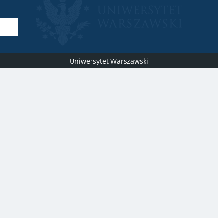
Uniwersytet Warszawski
Biuro Obsługi Badań
ul. Krakowskie Przedmieście 26/28, 00-927 Warszawa
idub@uw.edu.pl
#IDUB
#InicjatywaDoskonałości
#UWuczelniabadawcza
Copyright © 2020-2022 by
Uniwersytet Warszawski
Wszelkie prawa zastrzeżone
Deklaracja dostępności