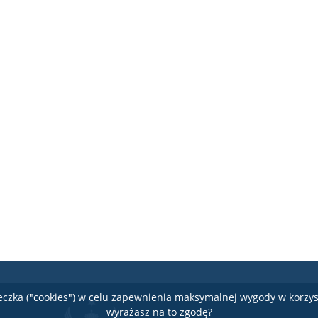
teczka ("cookies") w celu zapewnienia maksymalnej wygody w korzys
wyrażasz na to zgodę?