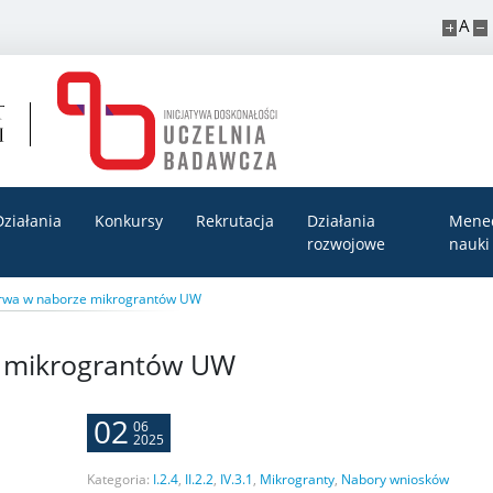
A
Działania
Konkursy
Rekrutacja
Działania
Mene
rozwojowe
nauki
rwa w naborze mikrograntów UW
e mikrograntów UW
02
06
2025
Kategoria:
I.2.4
,
II.2.2
,
IV.3.1
,
Mikrogranty
,
Nabory wniosków