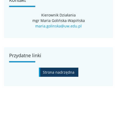
zł, Wydział Psychologii
„Gender Economics Spring School 2025” – 86 860
Kierownik Działania
zł, Wydział Nauk Ekonomicznych
mgr Maria Golińska-Wapińska
„1st German-Polish PhD Summer School in
maria.golinska@uw.edu.pl
Economics” – 133 235,54 zł, Wydział Nauk
Ekonomicznych
„Current Issues in Publishing Studies” – 72 750 zł,
Instytut Ameryk i Europy
„Certified Reference Materials for the Quality of
Chemical Measurements: Production and
Przydatne linki
Application of CRMs in Research Laboratory” – 131
366 zł, Centrum Nauk Biologiczno-Chemicznych
„Summer School in Humanities and Social
Strona nadrzędna
Sciences – Asynchronous Histories Conceptual
Change [2025]” – 105 000 zł, Wydział Stosowanych
Nauk Społecznych i Resocjalizacji
„8th Warsaw School of Statistical Physics” – 200
000 zł, Wydział Fizyki
„Metodologia nauk prawnych i metodyka pracy
badawczej” – 30 663 zł, Wydział Prawa i
Administracji