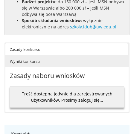
Budżet projektu:
do 150 000 zł – jeśli MSN odbywa
się w Warszawie
albo
200 000 zł – jeśli MSN
odbywa się poza Warszawą
Sposób składania wniosków:
wyłącznie
elektronicznie na adres
szkoly.idub@uw.edu.pl
Zasady konkursu
Wyniki konkursu
Zasady naboru wniosków
Treść dostępna jedynie dla zarejestrowanych
użytkowników. Prosimy
zaloguj się...
Decyzją Kierownika Programu dofinansowanie uzyskały
następujące wnioski:
„School of Ideas in Neuroscience 2024” – 145 875
Kontakt