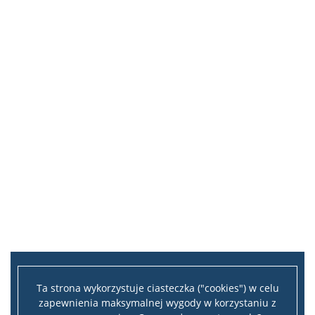
Ta strona wykorzystuje ciasteczka ("cookies") w celu
zapewnienia maksymalnej wygody w korzystaniu z