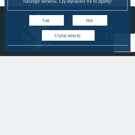
naszego serwisu. Czy wyrażasz na to zgodę?
Tak
Nie
Czytaj więcej
Uniwersytet Warszawski
Biuro Obsługi Badań
ul. Krakowskie Przedmieście 26/28, 00-927 Warszawa
idub@uw.edu.pl
#IDUB
#InicjatywaDoskonałości
#UWuczelniabadawcza
Copyright © 2020-2022 by
Uniwersytet Warszawski
Wszelkie prawa zastrzeżone