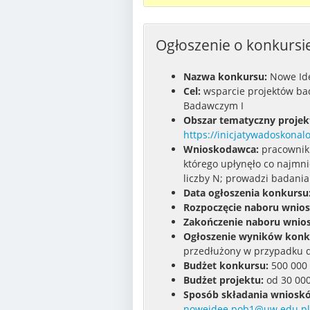
Ogłoszenie o konkursi
Nazwa konkursu:
Nowe Ide
Cel:
wsparcie projektów ba
Badawczym I
Obszar tematyczny projek
https://inicjatywadoskonal
Wnioskodawca:
pracownik 
którego upłynęło co najmnie
liczby N; prowadzi badani
Data ogłoszenia konkursu
Rozpoczęcie naboru wnio
Zakończenie naboru wnio
Ogłoszenie wyników konku
przedłużony w przypadku d
Budżet konkursu:
500 000 
Budżet projektu:
od 30 000
Sposób składania wniosk
noweidee.pob1@uw.edu.pl