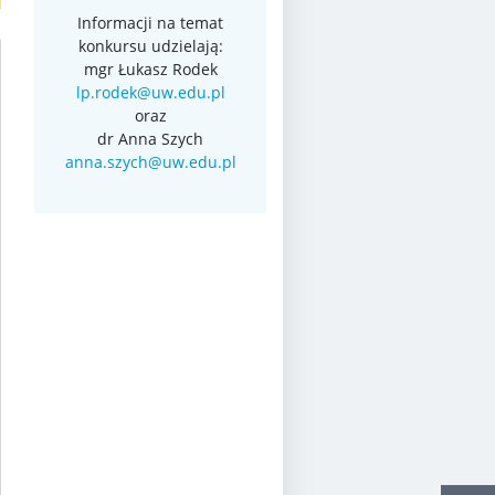
Informacji na temat
konkursu udzielają:
mgr Łukasz Rodek
lp.rodek@uw.edu.pl
oraz
dr Anna Szych
anna.szych@uw.edu.pl