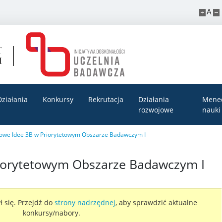
A
Działania
Konkursy
Rekrutacja
Działania
Mene
rozwojowe
nauki
owe Idee 3B w Priorytetowym Obszarze Badawczym I
iorytetowym Obszarze Badawczym I
 się. Przejdź do
strony nadrzędnej
, aby sprawdzić aktualne
konkursy/nabory.