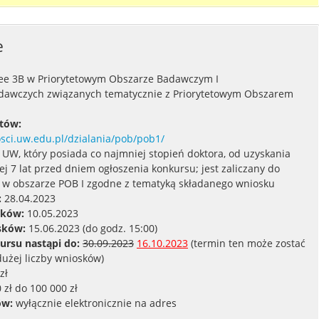
e
e 3B w Priorytetowym Obszarze Badawczym I
dawczych związanych tematycznie z Priorytetowym Obszarem
tów:
osci.uw.edu.pl/dzialania/pob/pob1/
UW, który posiada co najmniej stopień doktora, od uzyskania
j 7 lat przed dniem ogłoszenia konkursu; jest zaliczany do
a w obszarze POB I zgodne z tematyką składanego wniosku
:
28.04.2023
sków:
10.05.2023
sków:
15.06.2023 (do godz. 15:00)
rsu nastąpi do:
30.09.2023
16.10.2023
(termin ten może zostać
użej liczby wniosków)
zł
 zł do 100 000 zł
ów:
wyłącznie elektronicznie na adres