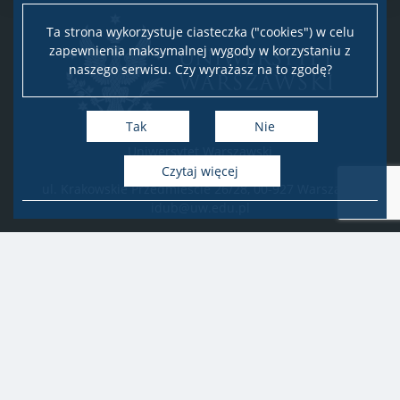
Ta strona wykorzystuje ciasteczka ("cookies") w celu
zapewnienia maksymalnej wygody w korzystaniu z
naszego serwisu. Czy wyrażasz na to zgodę?
Tak
Nie
Uniwersytet Warszawski
Biuro Obsługi Badań
Czytaj więcej
ul. Krakowskie Przedmieście 26/28, 00-927 Warszawa
idub@uw.edu.pl
#IDUB
#InicjatywaDoskonałości
#UWuczelniabadawcza
Copyright © 2020-2022 by
Uniwersytet Warszawski
Wszelkie prawa zastrzeżone