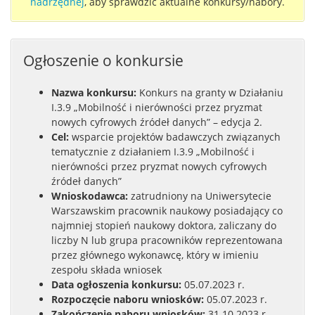
nadrzędnej
, aby sprawdzić aktualne konkursy/nabory.
Ogłoszenie o konkursie
Nazwa konkursu:
Konkurs na granty w Działaniu
I.3.9 „Mobilność i nierówności przez pryzmat
nowych cyfrowych źródeł danych” – edycja 2.
Cel:
wsparcie projektów badawczych związanych
tematycznie z działaniem I.3.9 „Mobilność i
nierówności przez pryzmat nowych cyfrowych
źródeł danych”
Wnioskodawca:
zatrudniony na Uniwersytecie
Warszawskim pracownik naukowy posiadający co
najmniej stopień naukowy doktora, zaliczany do
liczby N lub grupa pracowników reprezentowana
przez głównego wykonawcę, który w imieniu
zespołu składa wniosek
Data ogłoszenia konkursu:
05.07.2023 r.
Rozpoczęcie naboru wniosków:
05.07.2023 r.
Zakończenie naboru wniosków:
31.10.2023 r.