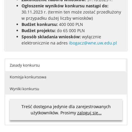
Ogłoszenie wyników konkursu nastąpi do:
30.11.2023 r. (termin ten może zostać przedłużony
w przypadku dużej liczby wniosków)
Budżet konkursu:
400 000 PLN
Budżet projektu:
do 65 000 PLN
Sposób składania wniosków:
wyłącznie
elektronicznie na adres
ibogacz@wne.uw.edu.pl
Zasady konkursu
Komisja konkursowa
Wyniki konkursu
Treść dostępna jedynie dla zarejestrowanych
użytkowników. Prosimy
zaloguj się...
Decyzją Kierownika Programu dofinansowanie uzyskały
dr hab. Michał Brzeziński, prof. ucz. – Wydział