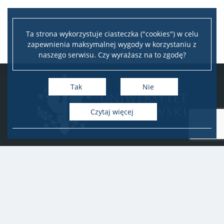
Ta strona wykorzystuje ciasteczka ("cookies") w celu
zapewnienia maksymalnej wygody w korzystaniu z
naszego serwisu. Czy wyrażasz na to zgodę?
Tak
Nie
Czytaj więcej
Uniwersytet Warszawski
Biuro Obsługi Badań
ul. Krakowskie Przedmieście 26/28, 00-927 Warszawa
idub@uw.edu.pl
#IDUB