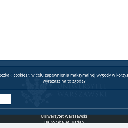
ucz.
teczka ("cookies") w celu zapewnienia maksymalnej wygody w korzys
wyrażasz na to zgodę?
Uniwersytet Warszawski
omiczna i Gospodarka Przestrzenna
Biuro Obsługi Badań