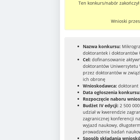
Ten konkurs/nabór zakończył 
Wnioski przes
Nazwa konkursu:
Mikrogra
doktorantek i doktorantów 
Cel:
dofinansowanie aktywno
doktorantów Uniwersytetu 
przez doktorantów w związ
ich obronę
Wnioskodawca:
doktorant 
Data ogłoszenia konkursu
Rozpoczęcie naboru wnio
Budżet IV edycji:
2 500 000 
udział w kwerendzie zagrani
zagranicznej konferencji n
wyjazd naukowy, długoter
prowadzenie badań nauko
Sposób składania wniosk