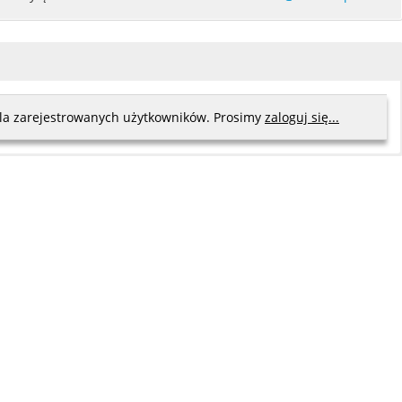
dla zarejestrowanych użytkowników. Prosimy
zaloguj się...
puci-Władyka
ak
of. ucz.
wski