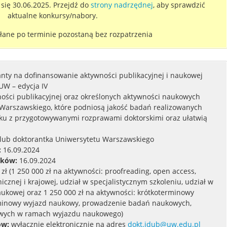
się 30.06.2025. Przejdź do
strony nadrzędnej
, aby sprawdzić
aktualne konkursy/nabory.
łane po terminie pozostaną bez rozpatrzenia
nty na dofinansowanie aktywności publikacyjnej i naukowej
UW – edycja IV
ści publikacyjnej oraz określonych aktywności naukowych
Warszawskiego, które podniosą jakość badań realizowanych
ku z przygotowywanymi rozprawami doktorskimi oraz ułatwią
lub doktorantka Uniwersytetu Warszawskiego
:
16.09.2024
sków:
16.09.2024
zł (1 250 000 zł na aktywności: proofreading, open access,
cznej i krajowej, udział w specjalistycznym szkoleniu, udział w
aukowej oraz 1 250 000 zł na aktywności: krótkoterminowy
minowy wyjazd naukowy, prowadzenie badań naukowych,
wych w ramach wyjazdu naukowego)
ów:
wyłącznie elektronicznie na adres
dokt.idub@uw.edu.pl