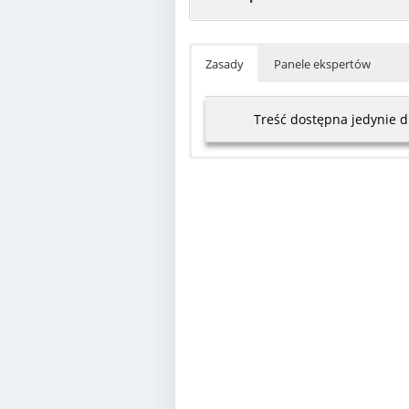
Zasady
Panele ekspertów
Treść dostępna jedynie 
Archeologia
prof. dr hab. Piotr Dyczek
prof. dr hab. Ewdoksia Pa
prof. dr hab. Karol Szymcz
dr hab. Henryk Paner
dr hab. Paweł Szymański, pr
dr Marcin Matera
dr Agnieszka Pieńkowska
Astronomia
prof. dr hab. Szymon Kozło