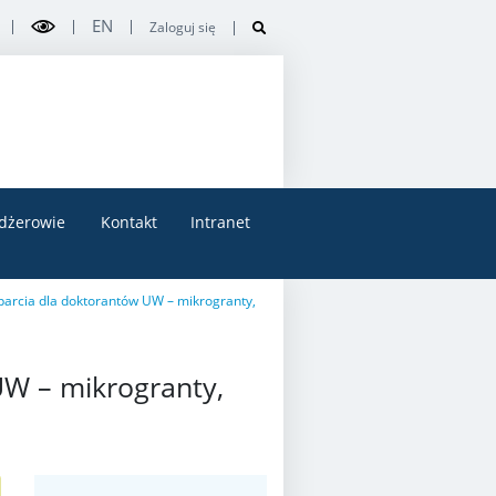
EN
Zaloguj się
dżerowie
Kontakt
Intranet
arcia dla doktorantów UW – mikrogranty,
UW – mikrogranty,