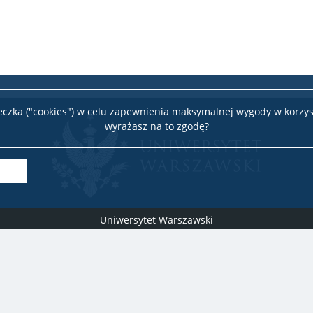
teczka ("cookies") w celu zapewnienia maksymalnej wygody w korzys
wyrażasz na to zgodę?
Uniwersytet Warszawski
Biuro Obsługi Badań
ul. Krakowskie Przedmieście 26/28, 00-927 Warszawa
idub@uw.edu.pl
#IDUB