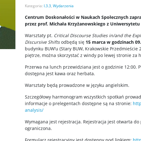
Kategoria:
I.3.3
,
Wydarzenia
Centrum Doskonałości w Naukach Społecznych zapra
przez prof. Michała Krzyżanowskiego z Uniwersytetu 
Warsztaty pt.
Critical Discourse Studies in/and the Exp
Discursive Shifts
odbędą się
15 marca w godzinach 09.
budynku BUW’u (Stary BUW, Krakowskie Przedmieście 26/
piętrze, można skorzystać z windy po lewej stronie za
Przerwa na lunch przewidziana jest o godzinie 12:00. 
dostępna jest kawa oraz herbata.
Warsztaty będą prowadzone w języku angielskim.
Szczegółowy harmonogram wszystkich spotkań prowad
informacje o prelegentach dostępne są na stronie:
htt
analysis/
Wymagana jest rejestracja. Rejestracja jest otwarta do 
ograniczona.
Formularz rejestracyjny jest dostępny pod linkiem:
htt