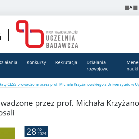
A
Działania
Konkursy
Rekrutacja
Działania
Mene
rozwojowe
nauki
taty CESS prowadzone przez prof. Michała Krzyżanowskiego z Uniwersytetu w Up
wadzone przez prof. Michała Krzyżan
sali
28
02
2024