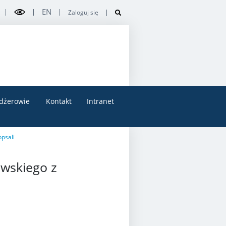
EN
Zaloguj się
dżerowie
Kontakt
Intranet
psali
owskiego z