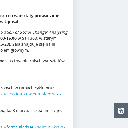
sza na warsztaty prowadzone
w Uppsali.
loration of Social Change: Analysing
00-15.00
w Sali 308. w starym
28). Sala znajduje się na III
 holem głównym.
Podczas trwania całych warsztatów
zonych w ramach cyklu oraz
ps://cess.idub.uw.edu.pl/en/text-
piątku 8 marca. Liczba miejsc jest
ps://forms.gle/kHA67MiJYH96kxGb7