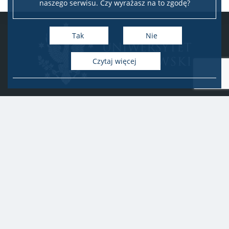
naszego serwisu. Czy wyrażasz na to zgodę?
Tak
Nie
Czytaj więcej
Uniwersytet Warszawski
Biuro Obsługi Badań
ul. Krakowskie Przedmieście 26/28, 00-927 Warszawa
idub@uw.edu.pl
#IDUB
#InicjatywaDoskonałości
#UWuczelniabadawcza
Copyright © 2020-2022 by
Uniwersytet Warszawski
Wszelkie prawa zastrzeżone