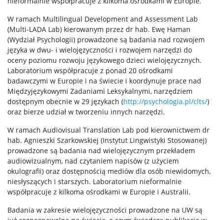
nieformalnie współpracuje z kilkoma ośrodkami w Europie.
W ramach Multilingual Development and Assessment Lab
(Multi-LADA Lab) kierowanym przez dr hab. Ewę Haman
(Wydział Psychologii) prowadzone są badania nad rozwojem
języka w dwu- i wielojęzyczności i rozwojem narzędzi do
oceny poziomu rozwoju językowego dzieci wielojęzycznych.
Laboratorium współpracuje z ponad 20 ośrodkami
badawczymi w Europie i na świecie i koordynuje prace nad
Międzyjęzykowymi Zadaniami Leksykalnymi, narzędziem
dostępnym obecnie w 29 językach (
http://psychologia.pl/clts/
)
oraz bierze udział w tworzeniu innych narzędzi
.
W ramach Audiovisual Translation Lab pod kierownictwem dr
hab. Agnieszki Szarkowskiej (Instytut Lingwistyki Stosowanej)
prowadzone są badania nad wielojęzycznym przekładem
audiowizualnym, nad czytaniem napisów (z użyciem
okulografii) oraz dostępnością mediów dla osób niewidomych,
niesłyszących i starszych. Laboratorium nieformalnie
współpracuje z kilkoma ośrodkami w Europie i Australii.
Badania w zakresie wielojęzyczności prowadzone na UW są