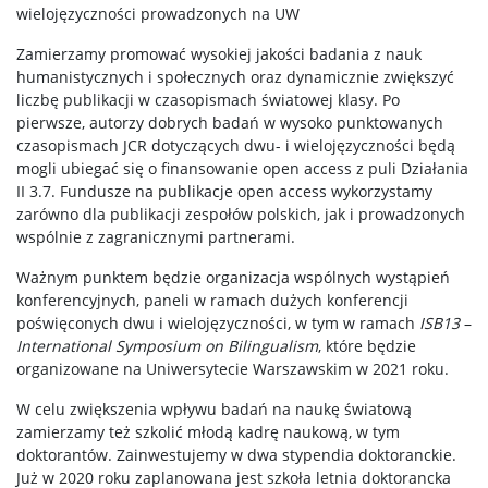
wielojęzyczności prowadzonych na UW
Zamierzamy promować wysokiej jakości badania z nauk
humanistycznych i społecznych oraz dynamicznie zwiększyć
liczbę publikacji w czasopismach światowej klasy. Po
pierwsze, autorzy dobrych badań w wysoko punktowanych
czasopismach JCR dotyczących dwu- i wielojęzyczności będą
mogli ubiegać się o finansowanie open access z puli Działania
II 3.7. Fundusze na publikacje open access wykorzystamy
zarówno dla publikacji zespołów polskich, jak i prowadzonych
wspólnie z zagranicznymi partnerami.
Ważnym punktem będzie organizacja wspólnych wystąpień
konferencyjnych, paneli w ramach dużych konferencji
poświęconych dwu i wielojęzyczności, w tym w ramach
ISB13
–
International Symposium on Bilingualism
, które będzie
organizowane na Uniwersytecie Warszawskim w 2021 roku.
W celu zwiększenia wpływu badań na naukę światową
zamierzamy też szkolić młodą kadrę naukową, w tym
doktorantów. Zainwestujemy w dwa stypendia doktoranckie.
Już w 2020 roku zaplanowana jest szkoła letnia doktorancka