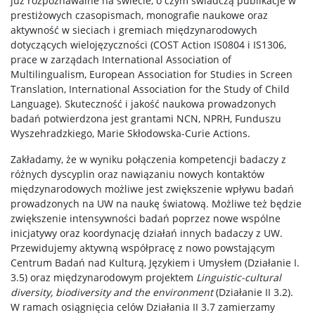
już rozpoznawalne na świecie, o czym świadczą publikacje w
prestiżowych czasopismach, monografie naukowe oraz
aktywność w sieciach i gremiach międzynarodowych
dotyczących wielojęzyczności (COST Action IS0804 i IS1306,
prace w zarządach International Association of
Multilingualism, European Association for Studies in Screen
Translation, International Association for the Study of Child
Language). Skuteczność i jakość naukowa prowadzonych
badań potwierdzona jest grantami NCN, NPRH, Funduszu
Wyszehradzkiego, Marie Skłodowska-Curie Actions.
Zakładamy, że w wyniku połączenia kompetencji badaczy z
różnych dyscyplin oraz nawiązaniu nowych kontaktów
międzynarodowych możliwe jest zwiększenie wpływu badań
prowadzonych na UW na naukę światową. Możliwe też będzie
zwiększenie intensywności badań poprzez nowe wspólne
inicjatywy oraz koordynację działań innych badaczy z UW.
Przewidujemy aktywną współpracę z nowo powstającym
Centrum Badań nad Kulturą, Językiem i Umysłem (Działanie I.
3.5) oraz międzynarodowym projektem
Linguistic-cultural
diversity, biodiversity and the environment
(Działanie II 3.2).
W ramach osiągnięcia celów Działania II 3.7 zamierzamy