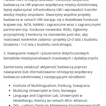
badawczą na UW poprzez współpracę między-dziedzinową,
lepiej wykorzystać infrastrukturę UW i wprowadzić transfer
wiedzy między zespołami. Stworzymy wspólne projekty
badawcze w ramach UW starając się o dodatkowe fundusze
krajowe (np. NCN, NAWA) i zagraniczne wraz z zagranicznymi
partnerami (np. fundusze norweskie, RISE). Ogłosimy
przynajmniej 3 konkursy na stanowisko post-doc, aby
realizować konkretne zadania i projekty (2×3 lata z budżetu
Działania i 1×2 lata z budżetu centralnego).
2. Nawiązanie nowych i poszerzenie dotychczasowych
kontaktów międzynarodowych (naukowych i dydaktycznych)
Zamierzamy zwiększyć aktywność badawczą poprzez
nawiązanie (lub sformalizowanie istniejącej) współpracy
badawczo-szkoleniowej z następującymi ośrodkami:
Institute of Multilingualism, Freiburg, Szwajcaria
MultiLing Uniwersytet w Oslo, Norwegia
Language and Cognition Lab, Uniwersytet w
Heidelbergu, Niemcy (w ramach 4EU+ Alliance)
ZAS – Leibniz-Zentrum Allgemeine Sprachwissenschaft