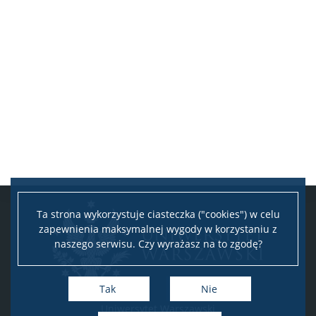
Ta strona wykorzystuje ciasteczka ("cookies") w celu
zapewnienia maksymalnej wygody w korzystaniu z
naszego serwisu. Czy wyrażasz na to zgodę?
Tak
Nie
Uniwersytet Warszawski