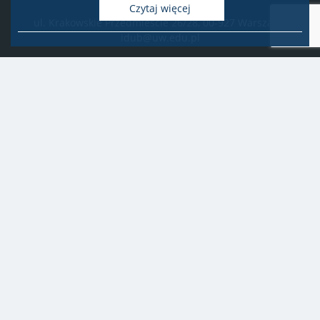
Biuro Obsługi Badań
Czytaj więcej
ul. Krakowskie Przedmieście 26/28, 00-927 Warszawa
idub@uw.edu.pl
#IDUB
#InicjatywaDoskonałości
#UWuczelniabadawcza
Copyright © 2020-2022 by
Uniwersytet Warszawski
Wszelkie prawa zastrzeżone
Deklaracja dostępności