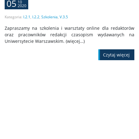
05
10
2020
Kategoria:
I.2.1
,
I.2.2
,
Szkolenia
,
V.3.5
Zapraszamy na szkolenia i warsztaty online dla redaktorów
oraz pracowników redakcji czasopism wydawanych na
Uniwersytecie Warszawskim. (więcej…)
Czytaj więcej